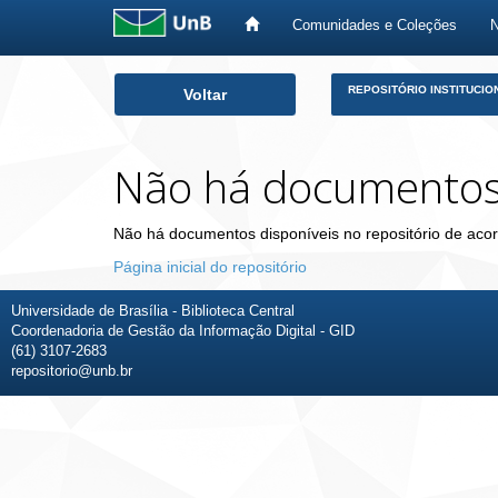
Comunidades e Coleções
Skip
REPOSITÓRIO INSTITUCIO
Voltar
navigation
Não há documento
Não há documentos disponíveis no repositório de acor
Página inicial do repositório
Universidade de Brasília - Biblioteca Central
Coordenadoria de Gestão da Informação Digital - GID
(61) 3107-2683
repositorio@unb.br