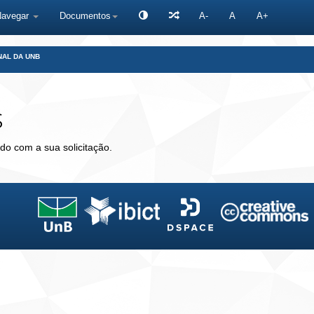
Navegar
Documentos
A-
A
A+
NAL DA UNB
s
do com a sua solicitação.