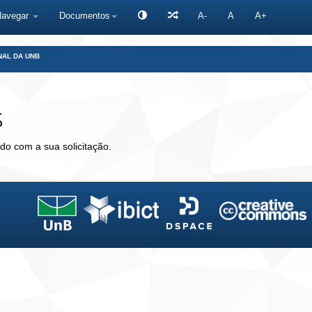
Navegar
Documentos
A-
A
A+
NAL DA UNB
s
do com a sua solicitação.