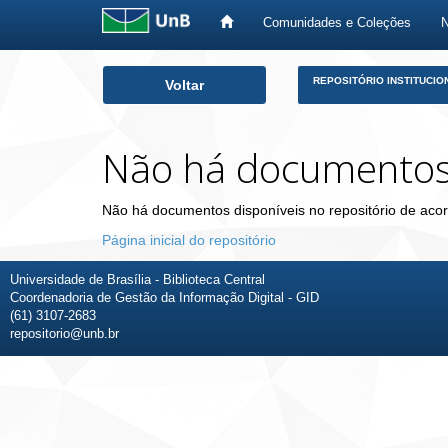
Comunidades e Coleções
Skip
REPOSITÓRIO INSTITUCIO
Voltar
navigation
Não há documento
Não há documentos disponíveis no repositório de acor
Página inicial do repositório
Universidade de Brasília - Biblioteca Central
Coordenadoria de Gestão da Informação Digital - GID
(61) 3107-2683
repositorio@unb.br