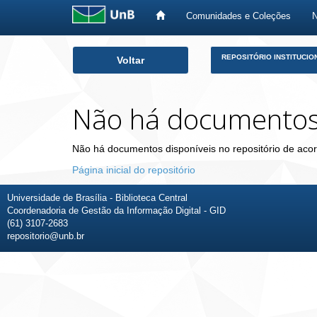
Comunidades e Coleções
Skip
REPOSITÓRIO INSTITUCIO
Voltar
navigation
Não há documento
Não há documentos disponíveis no repositório de acor
Página inicial do repositório
Universidade de Brasília - Biblioteca Central
Coordenadoria de Gestão da Informação Digital - GID
(61) 3107-2683
repositorio@unb.br