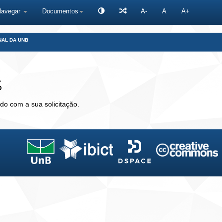
Navegar
Documentos
A-
A
A+
NAL DA UNB
s
do com a sua solicitação.