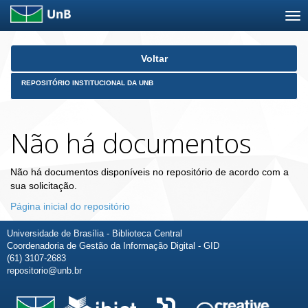
Skip
Voltar
navigation
REPOSITÓRIO INSTITUCIONAL DA UNB
Não há documentos
Não há documentos disponíveis no repositório de acordo com a
sua solicitação.
Página inicial do repositório
Universidade de Brasília - Biblioteca Central
Coordenadoria de Gestão da Informação Digital - GID
(61) 3107-2683
repositorio@unb.br