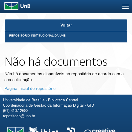
Skip
Voltar
navigation
REPOSITÓRIO INSTITUCIONAL DA UNB
Não há documentos
Não há documentos disponíveis no repositório de acordo com a
sua solicitação.
Página inicial do repositório
Universidade de Brasília - Biblioteca Central
Coordenadoria de Gestão da Informação Digital - GID
(61) 3107-2683
repositorio@unb.br