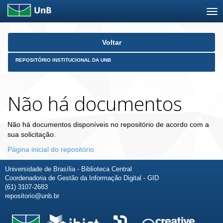
Skip
Voltar
navigation
REPOSITÓRIO INSTITUCIONAL DA UNB
Não há documentos
Não há documentos disponíveis no repositório de acordo com a
sua solicitação.
Página inicial do repositório
Universidade de Brasília - Biblioteca Central
Coordenadoria de Gestão da Informação Digital - GID
(61) 3107-2683
repositorio@unb.br