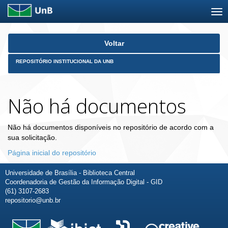
Skip
Voltar
navigation
REPOSITÓRIO INSTITUCIONAL DA UNB
Não há documentos
Não há documentos disponíveis no repositório de acordo com a
sua solicitação.
Página inicial do repositório
Universidade de Brasília - Biblioteca Central
Coordenadoria de Gestão da Informação Digital - GID
(61) 3107-2683
repositorio@unb.br