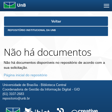
Skip
Voltar
navigation
REPOSITÓRIO INSTITUCIONAL DA UNB
Não há documentos
Não há documentos disponíveis no repositório de acordo com a
sua solicitação.
Página inicial do repositório
Universidade de Brasília - Biblioteca Central
Coordenadoria de Gestão da Informação Digital - GID
(61) 3107-2683
repositorio@unb.br