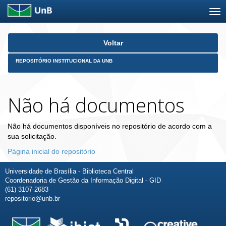
Skip
Voltar
navigation
REPOSITÓRIO INSTITUCIONAL DA UNB
Não há documentos
Não há documentos disponíveis no repositório de acordo com a
sua solicitação.
Página inicial do repositório
Universidade de Brasília - Biblioteca Central
Coordenadoria de Gestão da Informação Digital - GID
(61) 3107-2683
repositorio@unb.br