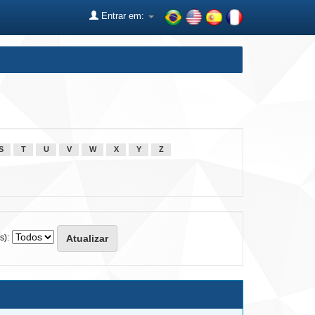
Entrar em:
S
T
U
V
W
X
Y
Z
s):