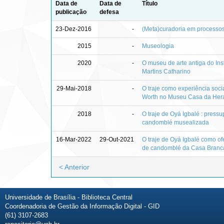
Data de
Data de
Título
publicação
defesa
23-Dez-2016
-
(Meta)curadoria em processos
2015
-
Museologia
2020
-
O museu de arte antiga do Ins
Martins Catharino
29-Mai-2018
-
O traje como experiência socia
Worth no Museu Casa da Her
2018
-
O traje de Oyá Igbalé : press
candomblé musealizada
16-Mar-2022
29-Out-2021
O traje de Oyá Igbalé como of
de candomblé da Casa Branca 
< Anterior
Universidade de Brasília - Biblioteca Central
Coordenadoria de Gestão da Informação Digital - GID
(61) 3107-2683