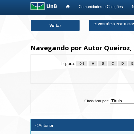
Comunidades e Coleções
Skip
REPOSITÓRIO INSTITUCIO
Voltar
navigation
Navegando por Autor Queiroz, 
Ir para:
0-9
A
B
C
D
E
Classificar por:
< Anterior