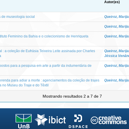
Autor(es)
 de museologia social
Queiroz, Marij
Queiroz, Marij
tituto Feminino da Bahia e o colecionismo de Henriqueta
Queiroz, Marij
l : a coleção de Eufrásia Teixeira Leite assinada por Charles
Queiroz, Marij
a
Jéssica Venân
upostos para a pesquisa em arte a partir da indumentária de
Queiroz, Marij
erenda para adiar a morte : agenciamentos da coleção de trajes
Queiroz, Marij
no Museu do Traje e do Têxtil
Mostrando resultados 2 a 7 de 7