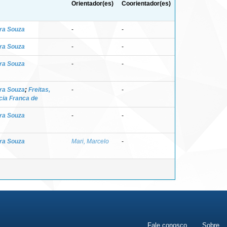
Orientador(es)
Coorientador(es)
ara Souza
-
-
ara Souza
-
-
ara Souza
-
-
ara Souza
;
Freitas,
-
-
cia Franca de
ara Souza
-
-
ara Souza
Mari, Marcelo
-
Fale conosco
Sobre