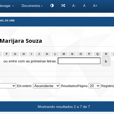
Navegar
Documentos
A-
A
A+
NAL DA UNB
Marijara Souza
F
G
H
I
J
K
L
M
N
O
P
Q
R
ou entre com as primeiras letras:
Em ordem:
Resultados/Página
Registro(
Mostrando resultados 2 a 7 de 7