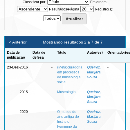
Classificar por:
Em ordem:
Resultados/Página
Registro(s):
< Anterior
Mostrando resultados 2 a 7 de 7
Data de
Data de
Título
Autor(es)
Orientador(es
publicação
defesa
23-Dez-2016
-
(Meta)curadoria
Queiroz,
-
em processos
Marijara
de museologia
Souza
social
2015
-
Museologia
Queiroz,
-
Marijara
Souza
2020
-
O museu de
Queiroz,
-
arte antiga do
Marijara
Instituto
Souza
Feminino da