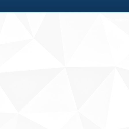
Fale conosco
Sobre