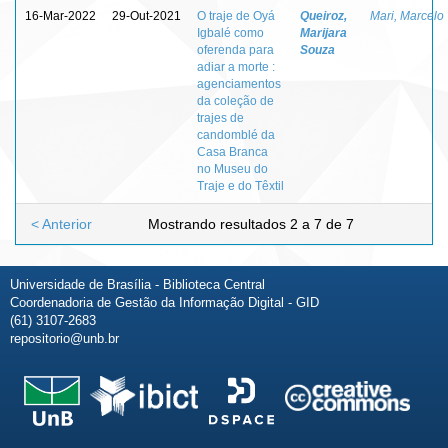
16-Mar-2022
29-Out-2021
O traje de Oyá
Queiroz,
Mari, Marcelo
Igbalé como
Marijara
oferenda para
Souza
adiar a morte :
agenciamentos
da coleção de
trajes de
candomblé da
Casa Branca
no Museu do
Traje e do Têxtil
< Anterior
Mostrando resultados 2 a 7 de 7
Universidade de Brasília - Biblioteca Central
Coordenadoria de Gestão da Informação Digital - GID
(61) 3107-2683
repositorio@unb.br