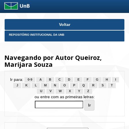
Skip
Voltar
navigation
REPOSITÓRIO INSTITUCIONAL DA UNB
Navegando por Autor Queiroz,
Marijara Souza
Ir para:
0-9
A
B
C
D
E
F
G
H
I
J
K
L
M
N
O
P
Q
R
S
T
U
V
W
X
Y
Z
ou entre com as primeiras letras: