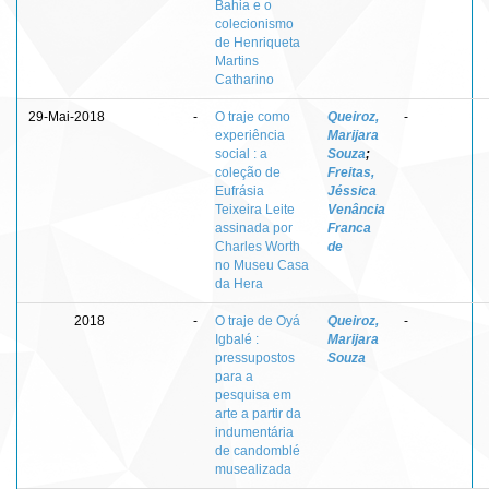
Bahia e o
colecionismo
de Henriqueta
Martins
Catharino
29-Mai-2018
-
O traje como
Queiroz,
-
experiência
Marijara
social : a
Souza
;
coleção de
Freitas,
Eufrásia
Jéssica
Teixeira Leite
Venância
assinada por
Franca
Charles Worth
de
no Museu Casa
da Hera
2018
-
O traje de Oyá
Queiroz,
-
Igbalé :
Marijara
pressupostos
Souza
para a
pesquisa em
arte a partir da
indumentária
de candomblé
musealizada