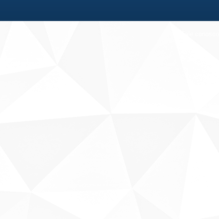
Fale conosco
Sobre