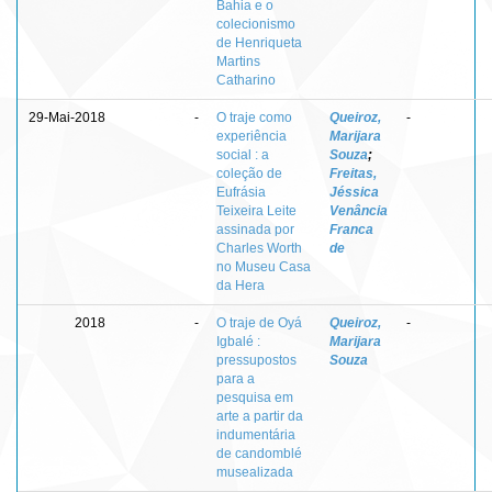
Bahia e o
colecionismo
de Henriqueta
Martins
Catharino
29-Mai-2018
-
O traje como
Queiroz,
-
experiência
Marijara
social : a
Souza
;
coleção de
Freitas,
Eufrásia
Jéssica
Teixeira Leite
Venância
assinada por
Franca
Charles Worth
de
no Museu Casa
da Hera
2018
-
O traje de Oyá
Queiroz,
-
Igbalé :
Marijara
pressupostos
Souza
para a
pesquisa em
arte a partir da
indumentária
de candomblé
musealizada