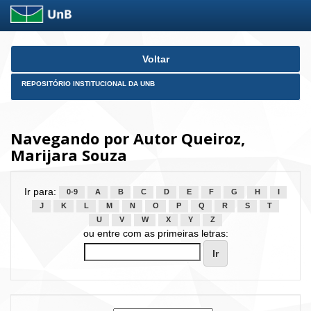
Skip
Voltar
navigation
REPOSITÓRIO INSTITUCIONAL DA UNB
Navegando por Autor Queiroz,
Marijara Souza
Ir para:
0-9
A
B
C
D
E
F
G
H
I
J
K
L
M
N
O
P
Q
R
S
T
U
V
W
X
Y
Z
ou entre com as primeiras letras: