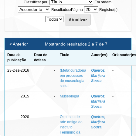
Classificar por:
Em ordem:
Resultados/Página
Registro(s):
< Anterior
Mostrando resultados 2 a 7 de 7
Data de
Data de
Título
Autor(es)
Orientador(es
publicação
defesa
23-Dez-2016
-
(Meta)curadoria
Queiroz,
-
em processos
Marijara
de museologia
Souza
social
2015
-
Museologia
Queiroz,
-
Marijara
Souza
2020
-
O museu de
Queiroz,
-
arte antiga do
Marijara
Instituto
Souza
Feminino da