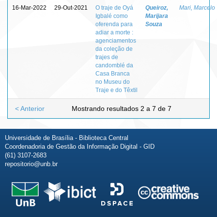
16-Mar-2022
29-Out-2021
O traje de Oyá
Queiroz,
Mari, Marcelo
Igbalé como
Marijara
oferenda para
Souza
adiar a morte :
agenciamentos
da coleção de
trajes de
candomblé da
Casa Branca
no Museu do
Traje e do Têxtil
< Anterior
Mostrando resultados 2 a 7 de 7
Universidade de Brasília - Biblioteca Central
Coordenadoria de Gestão da Informação Digital - GID
(61) 3107-2683
repositorio@unb.br