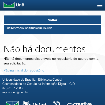
Skip
Voltar
navigation
REPOSITÓRIO INSTITUCIONAL DA UNB
Não há documentos
Não há documentos disponíveis no repositório de acordo com a
sua solicitação.
Página inicial do repositório
Universidade de Brasília - Biblioteca Central
Coordenadoria de Gestão da Informação Digital - GID
(61) 3107-2683
repositorio@unb.br