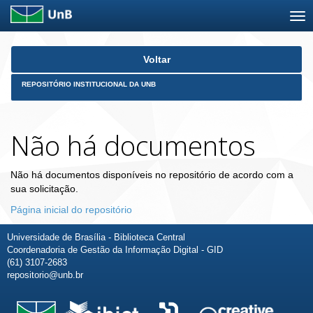
Skip
Voltar
navigation
REPOSITÓRIO INSTITUCIONAL DA UNB
Não há documentos
Não há documentos disponíveis no repositório de acordo com a
sua solicitação.
Página inicial do repositório
Universidade de Brasília - Biblioteca Central
Coordenadoria de Gestão da Informação Digital - GID
(61) 3107-2683
repositorio@unb.br