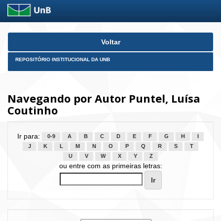
Skip
Voltar
navigation
REPOSITÓRIO INSTITUCIONAL DA UNB
Navegando por Autor Puntel, Luísa
Coutinho
Ir para:
0-9
A
B
C
D
E
F
G
H
I
J
K
L
M
N
O
P
Q
R
S
T
U
V
W
X
Y
Z
ou entre com as primeiras letras: