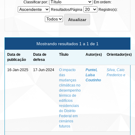
Classificar por:
Em ordem:
Resultados/Página
Registro(s):
Mostrando resultados 1 a 1 de 1
Data de
Data de
Título
Autor(es)
Orientador(es)
publicação
defesa
16-Jan-2025
17-Jun-2024
O impacto
Puntel,
Silva, Caio
das
Luísa
Frederico e
mudanças
Coutinho
climáticas no
desempenho
térmico de
edifícios
residenciais
do Distrito
Federal em
cenários
futuros