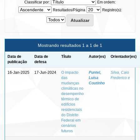
Classificar por:
Em ordem:
Resultados/Página
Registro(s):
Mostrando resultados 1 a 1 de 1
Data de
Data de
Título
Autor(es)
Orientador(es)
publicação
defesa
16-Jan-2025
17-Jun-2024
O impacto
Puntel,
Silva, Caio
das
Luísa
Frederico e
mudanças
Coutinho
climáticas no
desempenho
térmico de
edifícios
residenciais
do Distrito
Federal em
cenários
futuros