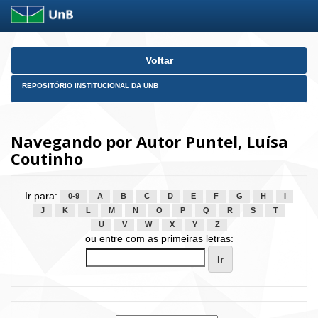
Skip
Voltar
navigation
REPOSITÓRIO INSTITUCIONAL DA UNB
Navegando por Autor Puntel, Luísa
Coutinho
Ir para:
0-9
A
B
C
D
E
F
G
H
I
J
K
L
M
N
O
P
Q
R
S
T
U
V
W
X
Y
Z
ou entre com as primeiras letras: