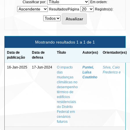
Classificar por:
Em ordem:
Resultados/Página
Registro(s):
Mostrando resultados 1 a 1 de 1
Data de
Data de
Título
Autor(es)
Orientador(es)
publicação
defesa
16-Jan-2025
17-Jun-2024
O impacto
Puntel,
Silva, Caio
das
Luísa
Frederico e
mudanças
Coutinho
climáticas no
desempenho
térmico de
edifícios
residenciais
do Distrito
Federal em
cenários
futuros