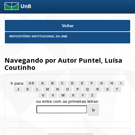
Skip
Voltar
navigation
REPOSITÓRIO INSTITUCIONAL DA UNB
Navegando por Autor Puntel, Luísa
Coutinho
Ir para:
0-9
A
B
C
D
E
F
G
H
I
J
K
L
M
N
O
P
Q
R
S
T
U
V
W
X
Y
Z
ou entre com as primeiras letras: