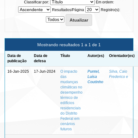
Classificar por:
Em ordem:
Resultados/Página
Registro(s):
Mostrando resultados 1 a 1 de 1
Data de
Data de
Título
Autor(es)
Orientador(es)
publicação
defesa
16-Jan-2025
17-Jun-2024
O impacto
Puntel,
Silva, Caio
das
Luísa
Frederico e
mudanças
Coutinho
climáticas no
desempenho
térmico de
edifícios
residenciais
do Distrito
Federal em
cenários
futuros