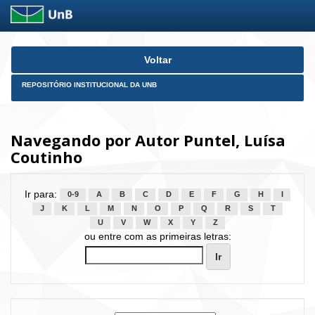
Skip
Voltar
navigation
REPOSITÓRIO INSTITUCIONAL DA UNB
Navegando por Autor Puntel, Luísa
Coutinho
Ir para:
0-9
A
B
C
D
E
F
G
H
I
J
K
L
M
N
O
P
Q
R
S
T
U
V
W
X
Y
Z
ou entre com as primeiras letras: