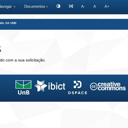
Navegar
Documentos
A-
A
A+
NAL DA UNB
s
do com a sua solicitação.