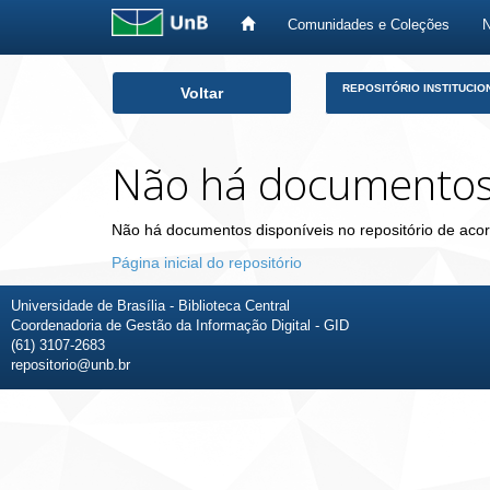
Comunidades e Coleções
Skip
REPOSITÓRIO INSTITUCIO
Voltar
navigation
Não há documento
Não há documentos disponíveis no repositório de acor
Página inicial do repositório
Universidade de Brasília - Biblioteca Central
Coordenadoria de Gestão da Informação Digital - GID
(61) 3107-2683
repositorio@unb.br