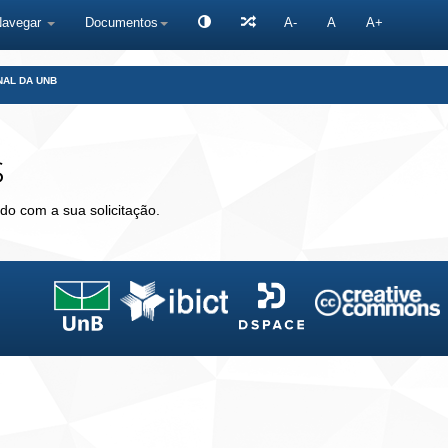
Navegar
Documentos
A-
A
A+
NAL DA UNB
s
do com a sua solicitação.