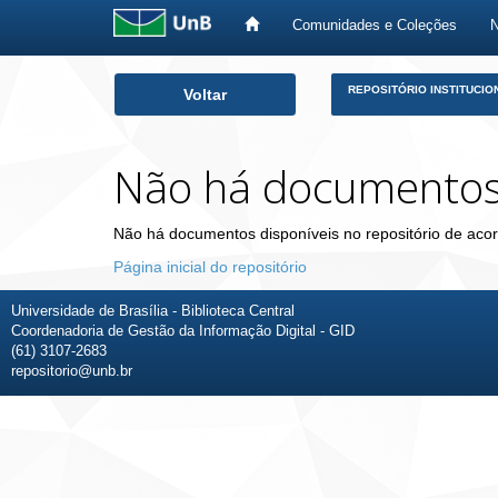
Comunidades e Coleções
Skip
REPOSITÓRIO INSTITUCIO
Voltar
navigation
Não há documento
Não há documentos disponíveis no repositório de acor
Página inicial do repositório
Universidade de Brasília - Biblioteca Central
Coordenadoria de Gestão da Informação Digital - GID
(61) 3107-2683
repositorio@unb.br