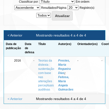
Classificar por:
Em ordem:
Resultados/Página
Registro(s):
< Anterior
Mostrando resultados 4 a 4 de 4
Data de
Data
Título
Autor(es)
Orientador(es)
Coori
publicação
de
defesa
2016
-
Teorias da
Prestes,
-
-
dislexia :
Marta
sustentação
Regueira
com base
Dias
;
nas
Feitosa,
alterações
Maria
perceptuais
Angela
auditivas
Guimarães
< Anterior
Mostrando resultados 4 a 4 de 4