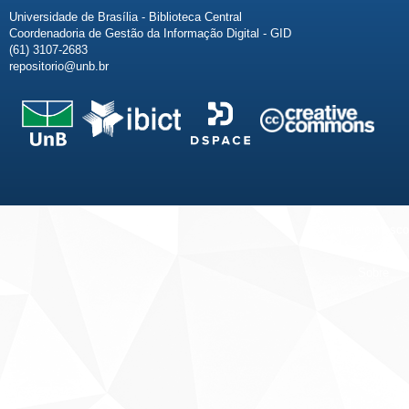
Universidade de Brasília - Biblioteca Central
Coordenadoria de Gestão da Informação Digital - GID
(61) 3107-2683
repositorio@unb.br
Fale conosco
Sobre