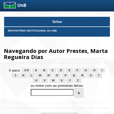
Skip
Voltar
navigation
REPOSITÓRIO INSTITUCIONAL DA UNB
Navegando por Autor Prestes, Marta
Regueira Dias
Ir para:
0-9
A
B
C
D
E
F
G
H
I
J
K
L
M
N
O
P
Q
R
S
T
U
V
W
X
Y
Z
ou entre com as primeiras letras: