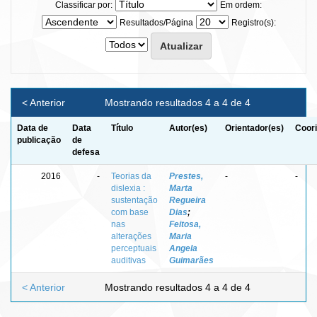
Classificar por:
Em ordem:
Resultados/Página
Registro(s):
< Anterior
Mostrando resultados 4 a 4 de 4
Data de
Data
Título
Autor(es)
Orientador(es)
Coori
publicação
de
defesa
2016
-
Teorias da
Prestes,
-
-
dislexia :
Marta
sustentação
Regueira
com base
Dias
;
nas
Feitosa,
alterações
Maria
perceptuais
Angela
auditivas
Guimarães
< Anterior
Mostrando resultados 4 a 4 de 4