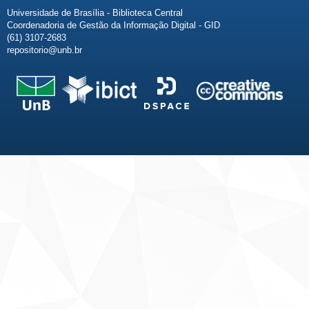
Universidade de Brasília - Biblioteca Central
Coordenadoria de Gestão da Informação Digital - GID
(61) 3107-2683
repositorio@unb.br
Fale conosco
Sobre