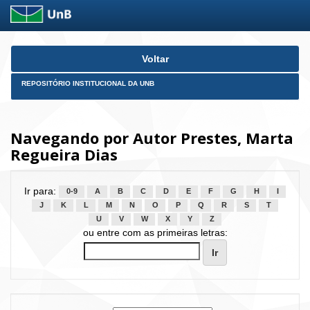
Skip
Voltar
navigation
REPOSITÓRIO INSTITUCIONAL DA UNB
Navegando por Autor Prestes, Marta
Regueira Dias
Ir para:
0-9
A
B
C
D
E
F
G
H
I
J
K
L
M
N
O
P
Q
R
S
T
U
V
W
X
Y
Z
ou entre com as primeiras letras: