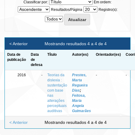
Classificar por:
Em ordem:
Resultados/Página
Registro(s):
< Anterior
Mostrando resultados 4 a 4 de 4
Data de
Data
Título
Autor(es)
Orientador(es)
Coori
publicação
de
defesa
2016
-
Teorias da
Prestes,
-
-
dislexia :
Marta
sustentação
Regueira
com base
Dias
;
nas
Feitosa,
alterações
Maria
perceptuais
Angela
auditivas
Guimarães
< Anterior
Mostrando resultados 4 a 4 de 4