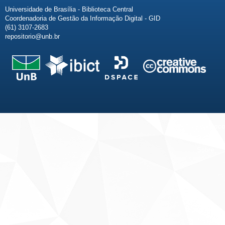
Universidade de Brasília - Biblioteca Central
Coordenadoria de Gestão da Informação Digital - GID
(61) 3107-2683
repositorio@unb.br
Fale conosco
Sobre