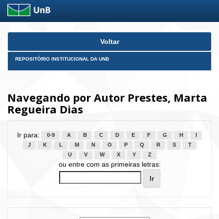
Skip
Voltar
navigation
REPOSITÓRIO INSTITUCIONAL DA UNB
Navegando por Autor Prestes, Marta
Regueira Dias
Ir para:
0-9
A
B
C
D
E
F
G
H
I
J
K
L
M
N
O
P
Q
R
S
T
U
V
W
X
Y
Z
ou entre com as primeiras letras: