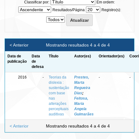
Classificar por:
Em ordem:
Resultados/Página
Registro(s):
< Anterior
Mostrando resultados 4 a 4 de 4
Data de
Data
Título
Autor(es)
Orientador(es)
Coori
publicação
de
defesa
2016
-
Teorias da
Prestes,
-
-
dislexia :
Marta
sustentação
Regueira
com base
Dias
;
nas
Feitosa,
alterações
Maria
perceptuais
Angela
auditivas
Guimarães
< Anterior
Mostrando resultados 4 a 4 de 4