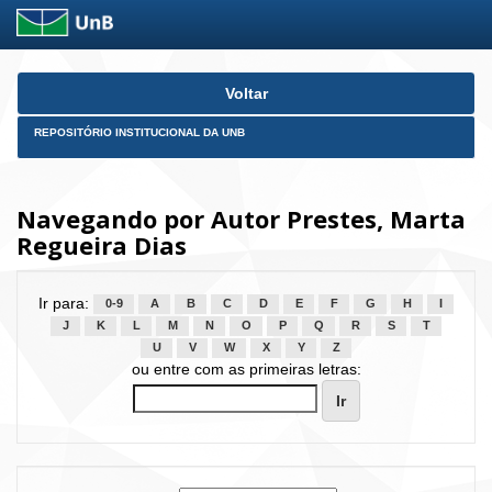
Skip
Voltar
navigation
REPOSITÓRIO INSTITUCIONAL DA UNB
Navegando por Autor Prestes, Marta
Regueira Dias
Ir para:
0-9
A
B
C
D
E
F
G
H
I
J
K
L
M
N
O
P
Q
R
S
T
U
V
W
X
Y
Z
ou entre com as primeiras letras: