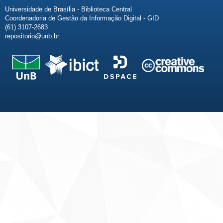
Universidade de Brasília - Biblioteca Central
Coordenadoria de Gestão da Informação Digital - GID
(61) 3107-2683
repositorio@unb.br
Fale conosco
Sobre