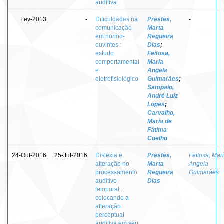
auditiva
Fev-2013
-
Dificuldades na
Prestes,
-
comunicação
Marta
em normo-
Regueira
ouvintes :
Dias
;
estudo
Feitosa,
comportamental
Maria
e
Angela
eletrofisiológico
Guimarães
;
Sampaio,
André Luiz
Lopes
;
Carvalho,
Maria de
Fátima
Coelho
24-Out-2016
25-Jul-2016
Dislexia e
Prestes,
Feitosa, Mar
alteração no
Marta
Angela
processamento
Regueira
Guimarães
auditivo
Dias
temporal :
colocando a
alteração
perceptual
auditiva em seu