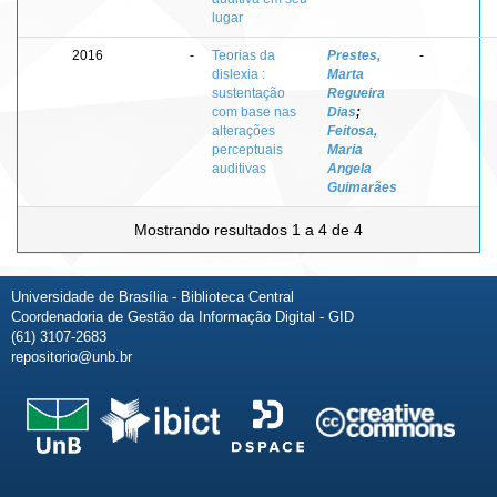
lugar
2016
-
Teorias da
Prestes,
-
dislexia :
Marta
sustentação
Regueira
com base nas
Dias
;
alterações
Feitosa,
perceptuais
Maria
auditivas
Angela
Guimarães
Mostrando resultados 1 a 4 de 4
Universidade de Brasília - Biblioteca Central
Coordenadoria de Gestão da Informação Digital - GID
(61) 3107-2683
repositorio@unb.br