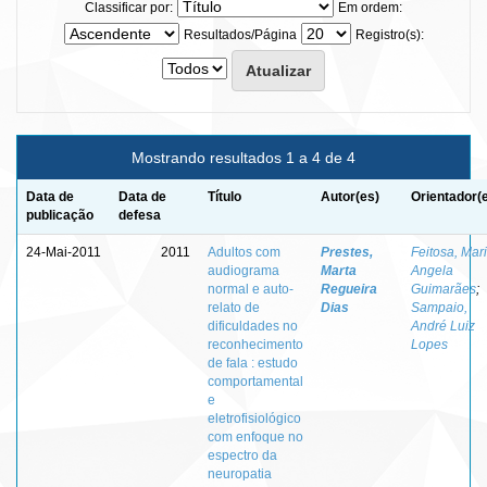
Classificar por:
Em ordem:
Resultados/Página
Registro(s):
Mostrando resultados 1 a 4 de 4
Data de
Data de
Título
Autor(es)
Orientador(
publicação
defesa
24-Mai-2011
2011
Adultos com
Prestes,
Feitosa, Mar
audiograma
Marta
Angela
normal e auto-
Regueira
Guimarães
;
relato de
Dias
Sampaio,
dificuldades no
André Luiz
reconhecimento
Lopes
de fala : estudo
comportamental
e
eletrofisiológico
com enfoque no
espectro da
neuropatia