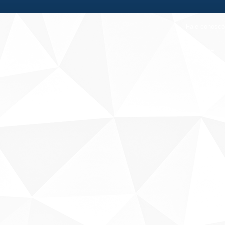
Fale conosco
Sobre