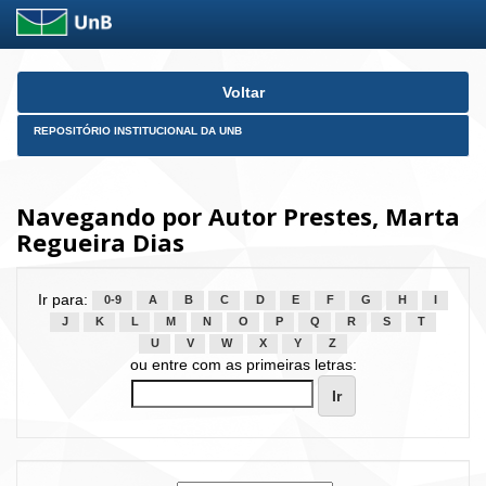
Skip
Voltar
navigation
REPOSITÓRIO INSTITUCIONAL DA UNB
Navegando por Autor Prestes, Marta
Regueira Dias
Ir para:
0-9
A
B
C
D
E
F
G
H
I
J
K
L
M
N
O
P
Q
R
S
T
U
V
W
X
Y
Z
ou entre com as primeiras letras: