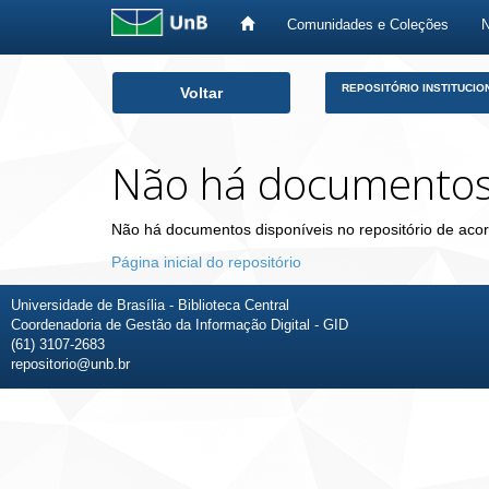
Comunidades e Coleções
Skip
REPOSITÓRIO INSTITUCIO
Voltar
navigation
Não há documento
Não há documentos disponíveis no repositório de acor
Página inicial do repositório
Universidade de Brasília - Biblioteca Central
Coordenadoria de Gestão da Informação Digital - GID
(61) 3107-2683
repositorio@unb.br