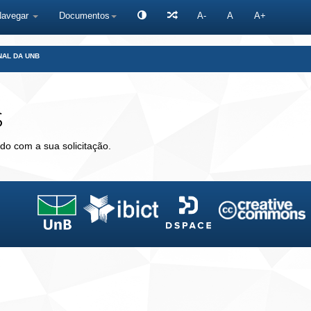
Navegar
Documentos
A-
A
A+
NAL DA UNB
s
do com a sua solicitação.