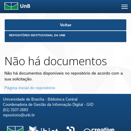
Skip
Voltar
navigation
REPOSITÓRIO INSTITUCIONAL DA UNB
Não há documentos
Não há documentos disponíveis no repositório de acordo com a
sua solicitação.
Página inicial do repositório
Universidade de Brasília - Biblioteca Central
Coordenadoria de Gestão da Informação Digital - GID
(61) 3107-2683
repositorio@unb.br