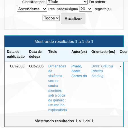
Classificar por:
Em ordem:
Resultados/Página
Registro(s):
Mostrando resultados 1 a 1 de 1
Data de
Data de
Título
Autor(es)
Orientador(es)
Coor
publicação
defesa
Out-2006
Out-2006
Dimensões
Prado,
Diniz, Gláucia
-
da
Sonia
Ribeiro
violência
Fortes do
Starling
sexual
contra
meninos
sob a ótica
de gênero :
um estudo
exploratório
Mostrando resultados 1 a 1 de 1