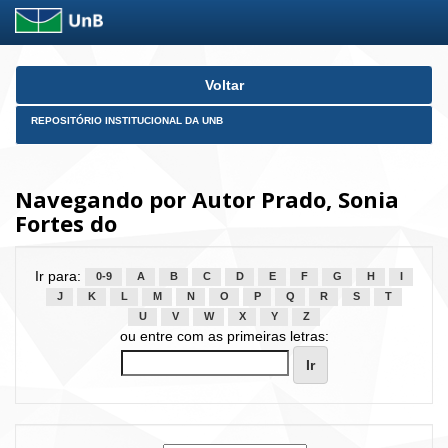
Skip
Voltar
navigation
REPOSITÓRIO INSTITUCIONAL DA UNB
Navegando por Autor Prado, Sonia
Fortes do
Ir para:
0-9
A
B
C
D
E
F
G
H
I
J
K
L
M
N
O
P
Q
R
S
T
U
V
W
X
Y
Z
ou entre com as primeiras letras: