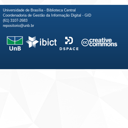
Universidade de Brasília - Biblioteca Central
Coordenadoria de Gestão da Informação Digital - GID
(61) 3107-2683
repositorio@unb.br
Fale conosco
Sobre