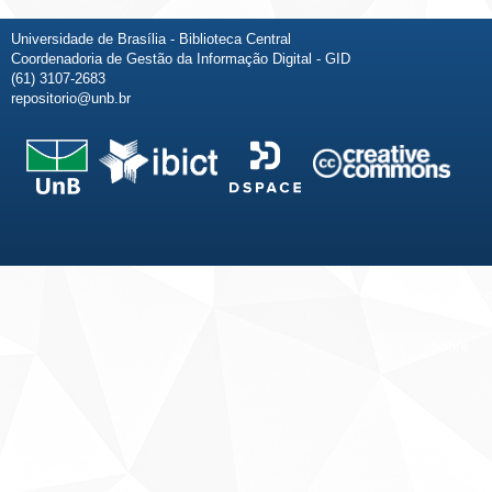
Universidade de Brasília - Biblioteca Central
Coordenadoria de Gestão da Informação Digital - GID
(61) 3107-2683
repositorio@unb.br
Fale conosco
Sobre