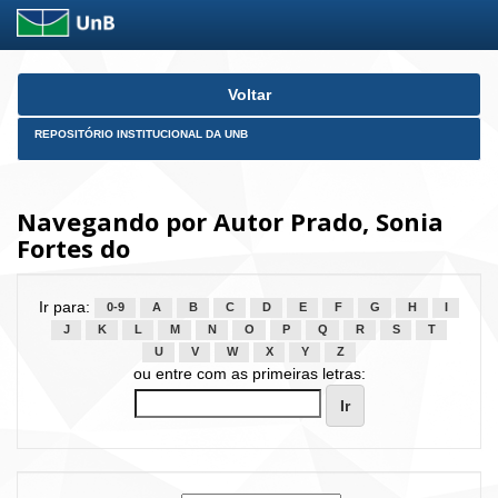
Skip
Voltar
navigation
REPOSITÓRIO INSTITUCIONAL DA UNB
Navegando por Autor Prado, Sonia
Fortes do
Ir para:
0-9
A
B
C
D
E
F
G
H
I
J
K
L
M
N
O
P
Q
R
S
T
U
V
W
X
Y
Z
ou entre com as primeiras letras: