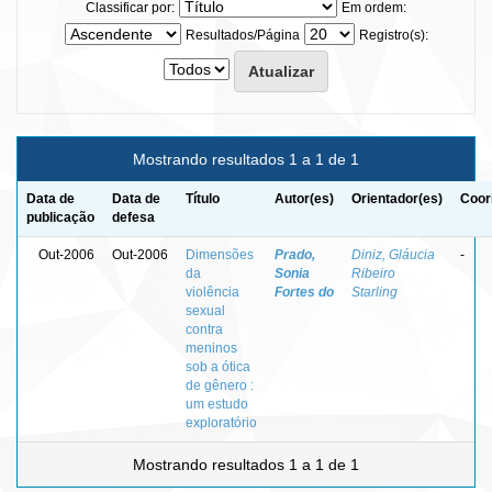
Classificar por:
Em ordem:
Resultados/Página
Registro(s):
Mostrando resultados 1 a 1 de 1
Data de
Data de
Título
Autor(es)
Orientador(es)
Coor
publicação
defesa
Out-2006
Out-2006
Dimensões
Prado,
Diniz, Gláucia
-
da
Sonia
Ribeiro
violência
Fortes do
Starling
sexual
contra
meninos
sob a ótica
de gênero :
um estudo
exploratório
Mostrando resultados 1 a 1 de 1