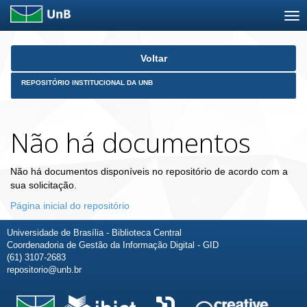
Skip
Voltar
navigation
REPOSITÓRIO INSTITUCIONAL DA UNB
Não há documentos
Não há documentos disponíveis no repositório de acordo com a
sua solicitação.
Página inicial do repositório
Universidade de Brasília - Biblioteca Central
Coordenadoria de Gestão da Informação Digital - GID
(61) 3107-2683
repositorio@unb.br