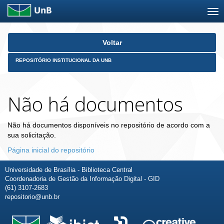
Skip
Voltar
navigation
REPOSITÓRIO INSTITUCIONAL DA UNB
Não há documentos
Não há documentos disponíveis no repositório de acordo com a
sua solicitação.
Página inicial do repositório
Universidade de Brasília - Biblioteca Central
Coordenadoria de Gestão da Informação Digital - GID
(61) 3107-2683
repositorio@unb.br