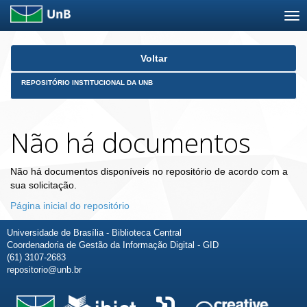
Skip
Voltar
navigation
REPOSITÓRIO INSTITUCIONAL DA UNB
Não há documentos
Não há documentos disponíveis no repositório de acordo com a
sua solicitação.
Página inicial do repositório
Universidade de Brasília - Biblioteca Central
Coordenadoria de Gestão da Informação Digital - GID
(61) 3107-2683
repositorio@unb.br