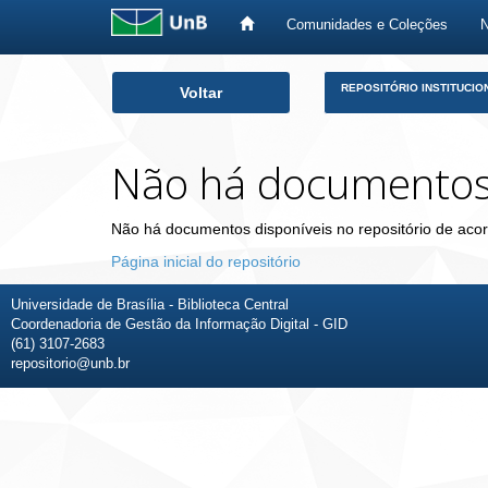
Comunidades e Coleções
Skip
REPOSITÓRIO INSTITUCIO
Voltar
navigation
Não há documento
Não há documentos disponíveis no repositório de acor
Página inicial do repositório
Universidade de Brasília - Biblioteca Central
Coordenadoria de Gestão da Informação Digital - GID
(61) 3107-2683
repositorio@unb.br