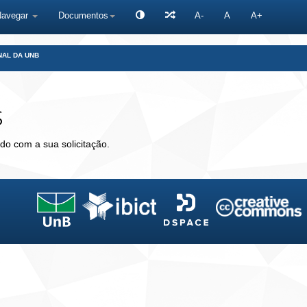
Navegar
Documentos
A-
A
A+
NAL DA UNB
s
do com a sua solicitação.