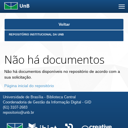
Skip
Voltar
navigation
REPOSITÓRIO INSTITUCIONAL DA UNB
Não há documentos
Não há documentos disponíveis no repositório de acordo com a
sua solicitação.
Página inicial do repositório
Universidade de Brasília - Biblioteca Central
Coordenadoria de Gestão da Informação Digital - GID
(61) 3107-2683
repositorio@unb.br