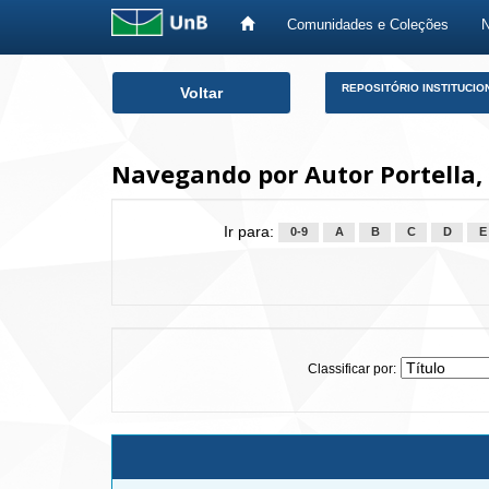
Comunidades e Coleções
Skip
REPOSITÓRIO INSTITUCIO
Voltar
navigation
Navegando por Autor Portella,
Ir para:
0-9
A
B
C
D
E
Classificar por: