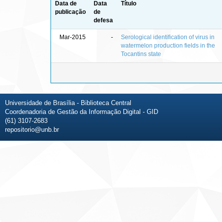
Data de
Data
Título
publicação
de
defesa
Mar-2015
-
Serological identification of virus in
watermelon production fields in the
Tocantins state
Universidade de Brasília - Biblioteca Central
Coordenadoria de Gestão da Informação Digital - GID
(61) 3107-2683
repositorio@unb.br