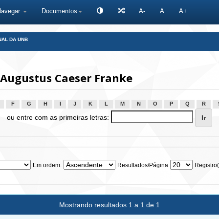
Navegar
Documentos
A-
A
A+
NAL DA UNB
 Augustus Caeser Franke
F
G
H
I
J
K
L
M
N
O
P
Q
R
ou entre com as primeiras letras:
Em ordem:
Resultados/Página
Registro(
Mostrando resultados 1 a 1 de 1