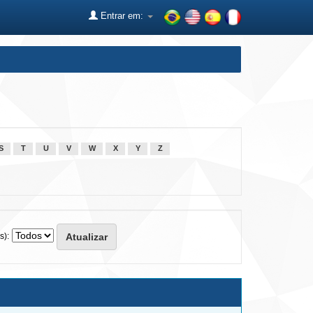
Entrar em:
S
T
U
V
W
X
Y
Z
s):