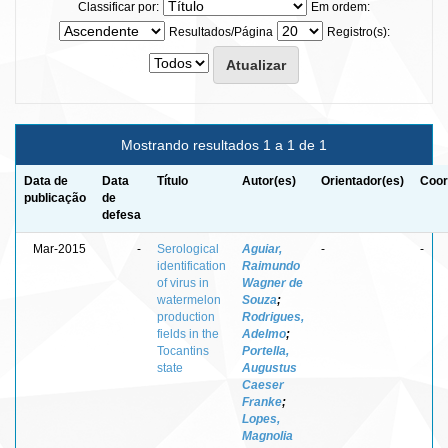
Classificar por:
Em ordem:
Resultados/Página
Registro(s):
Mostrando resultados 1 a 1 de 1
Data de
Data
Título
Autor(es)
Orientador(es)
Coor
publicação
de
defesa
Mar-2015
-
Serological
Aguiar,
-
-
identification
Raimundo
of virus in
Wagner de
watermelon
Souza
;
production
Rodrigues,
fields in the
Adelmo
;
Tocantins
Portella,
state
Augustus
Caeser
Franke
;
Lopes,
Magnolia