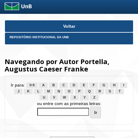
Skip
Voltar
navigation
REPOSITÓRIO INSTITUCIONAL DA UNB
Navegando por Autor Portella,
Augustus Caeser Franke
Ir para:
0-9
A
B
C
D
E
F
G
H
I
J
K
L
M
N
O
P
Q
R
S
T
U
V
W
X
Y
Z
ou entre com as primeiras letras: