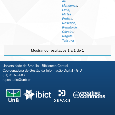
de
Mendonça
;
Lima,
Mirtes
Freitas
;
Resende,
Renato de
Oliveira
;
Nagata,
Tatsuya
Mostrando resultados 1 a 1 de 1
Universidade de Brasília - Biblioteca Central
Coordenadoria de Gestão da Informação Digital - GID
(61) 3107-2683
repositorio@unb.br