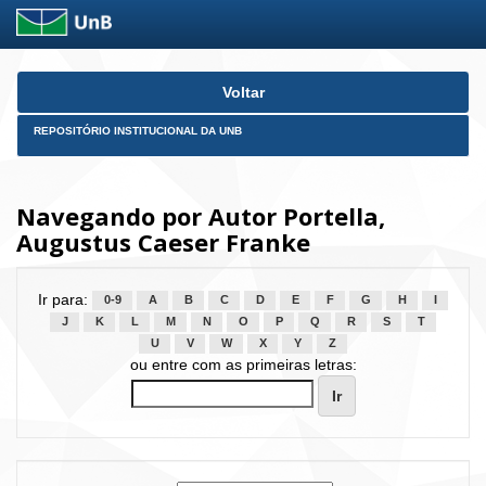
Skip
Voltar
navigation
REPOSITÓRIO INSTITUCIONAL DA UNB
Navegando por Autor Portella,
Augustus Caeser Franke
Ir para:
0-9
A
B
C
D
E
F
G
H
I
J
K
L
M
N
O
P
Q
R
S
T
U
V
W
X
Y
Z
ou entre com as primeiras letras: