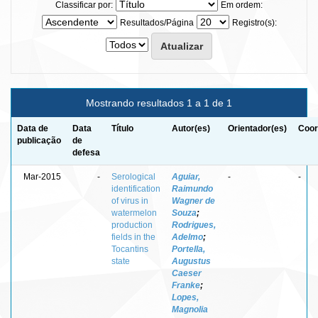
Classificar por:
Em ordem:
Resultados/Página
Registro(s):
Mostrando resultados 1 a 1 de 1
Data de
Data
Título
Autor(es)
Orientador(es)
Coor
publicação
de
defesa
Mar-2015
-
Serological
Aguiar,
-
-
identification
Raimundo
of virus in
Wagner de
watermelon
Souza
;
production
Rodrigues,
fields in the
Adelmo
;
Tocantins
Portella,
state
Augustus
Caeser
Franke
;
Lopes,
Magnolia