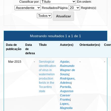
Classificar por:
Em ordem:
Resultados/Página
Registro(s):
Mostrando resultados 1 a 1 de 1
Data de
Data
Título
Autor(es)
Orientador(es)
Coor
publicação
de
defesa
Mar-2015
-
Serological
Aguiar,
-
-
identification
Raimundo
of virus in
Wagner de
watermelon
Souza
;
production
Rodrigues,
fields in the
Adelmo
;
Tocantins
Portella,
state
Augustus
Caeser
Franke
;
Lopes,
Magnolia