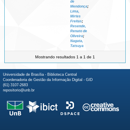
de
Mendonça
;
Lima,
Mirtes
Freitas
;
Resende,
Renato de
Oliveira
;
Nagata,
Tatsuya
Mostrando resultados 1 a 1 de 1
Universidade de Brasília - Biblioteca Central
Coordenadoria de Gestão da Informação Digital - GID
(61) 3107-2683
repositorio@unb.br