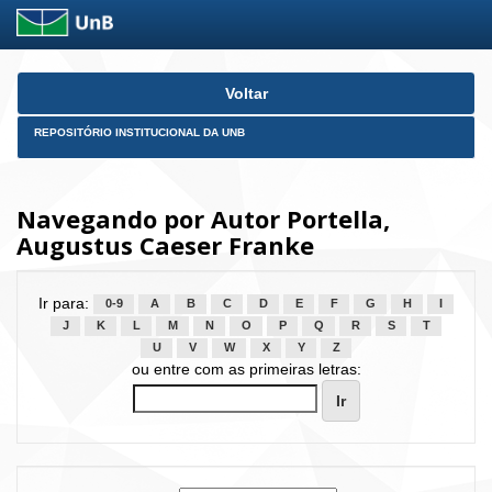
Skip
Voltar
navigation
REPOSITÓRIO INSTITUCIONAL DA UNB
Navegando por Autor Portella,
Augustus Caeser Franke
Ir para:
0-9
A
B
C
D
E
F
G
H
I
J
K
L
M
N
O
P
Q
R
S
T
U
V
W
X
Y
Z
ou entre com as primeiras letras: