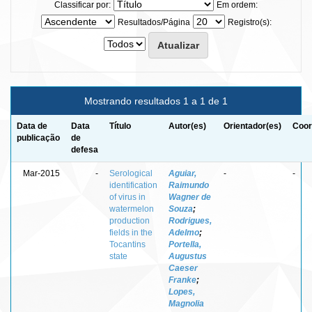
Classificar por:
Em ordem:
Resultados/Página
Registro(s):
Mostrando resultados 1 a 1 de 1
Data de
Data
Título
Autor(es)
Orientador(es)
Coor
publicação
de
defesa
Mar-2015
-
Serological
Aguiar,
-
-
identification
Raimundo
of virus in
Wagner de
watermelon
Souza
;
production
Rodrigues,
fields in the
Adelmo
;
Tocantins
Portella,
state
Augustus
Caeser
Franke
;
Lopes,
Magnolia