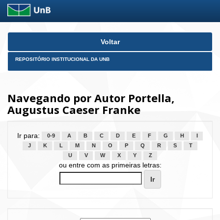
Skip
Voltar
navigation
REPOSITÓRIO INSTITUCIONAL DA UNB
Navegando por Autor Portella,
Augustus Caeser Franke
Ir para:
0-9
A
B
C
D
E
F
G
H
I
J
K
L
M
N
O
P
Q
R
S
T
U
V
W
X
Y
Z
ou entre com as primeiras letras: