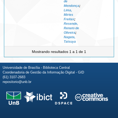
de
Mendonça
;
Lima,
Mirtes
Freitas
;
Resende,
Renato de
Oliveira
;
Nagata,
Tatsuya
Mostrando resultados 1 a 1 de 1
Universidade de Brasília - Biblioteca Central
Coordenadoria de Gestão da Informação Digital - GID
(61) 3107-2683
repositorio@unb.br