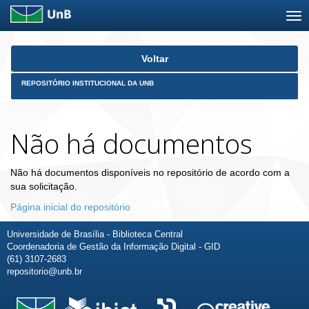
Skip
Voltar
navigation
REPOSITÓRIO INSTITUCIONAL DA UNB
Não há documentos
Não há documentos disponíveis no repositório de acordo com a
sua solicitação.
Página inicial do repositório
Universidade de Brasília - Biblioteca Central
Coordenadoria de Gestão da Informação Digital - GID
(61) 3107-2683
repositorio@unb.br