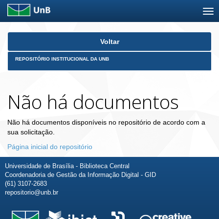
Skip
Voltar
navigation
REPOSITÓRIO INSTITUCIONAL DA UNB
Não há documentos
Não há documentos disponíveis no repositório de acordo com a
sua solicitação.
Página inicial do repositório
Universidade de Brasília - Biblioteca Central
Coordenadoria de Gestão da Informação Digital - GID
(61) 3107-2683
repositorio@unb.br