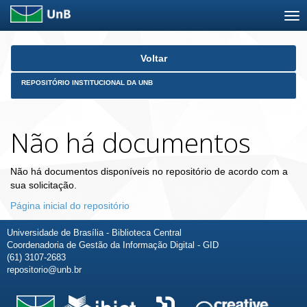
Skip
Voltar
navigation
REPOSITÓRIO INSTITUCIONAL DA UNB
Não há documentos
Não há documentos disponíveis no repositório de acordo com a
sua solicitação.
Página inicial do repositório
Universidade de Brasília - Biblioteca Central
Coordenadoria de Gestão da Informação Digital - GID
(61) 3107-2683
repositorio@unb.br