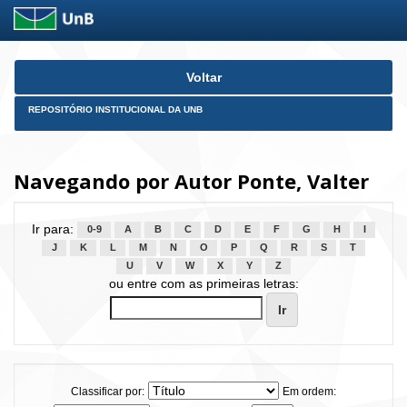
Skip
Voltar
navigation
REPOSITÓRIO INSTITUCIONAL DA UNB
Navegando por Autor Ponte, Valter
Ir para:
0-9
A
B
C
D
E
F
G
H
I
J
K
L
M
N
O
P
Q
R
S
T
U
V
W
X
Y
Z
ou entre com as primeiras letras:
Classificar por:
Em ordem: