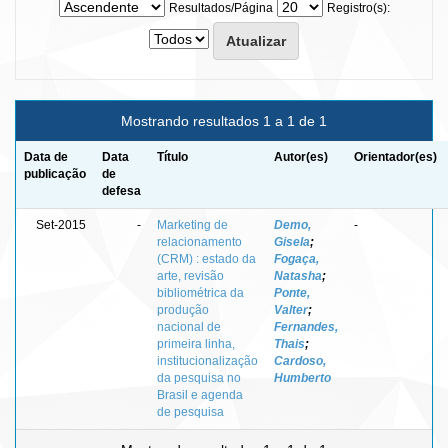
Resultados/Página
Registro(s):
Mostrando resultados 1 a 1 de 1
Data de
Data
Título
Autor(es)
Orientador(es)
publicação
de
defesa
Set-2015
-
Marketing de
Demo,
-
relacionamento
Gisela
;
(CRM) : estado da
Fogaça,
arte, revisão
Natasha
;
bibliométrica da
Ponte,
produção
Valter
;
nacional de
Fernandes,
primeira linha,
Thais
;
institucionalização
Cardoso,
da pesquisa no
Humberto
Brasil e agenda
de pesquisa