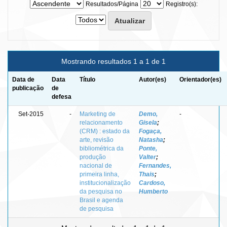
Resultados/Página
Registro(s):
Mostrando resultados 1 a 1 de 1
Data de
Data
Título
Autor(es)
Orientador(es)
publicação
de
defesa
Set-2015
-
Marketing de
Demo,
-
relacionamento
Gisela
;
(CRM) : estado da
Fogaça,
arte, revisão
Natasha
;
bibliométrica da
Ponte,
produção
Valter
;
nacional de
Fernandes,
primeira linha,
Thais
;
institucionalização
Cardoso,
da pesquisa no
Humberto
Brasil e agenda
de pesquisa