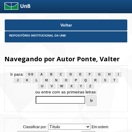
Skip
Voltar
navigation
REPOSITÓRIO INSTITUCIONAL DA UNB
Navegando por Autor Ponte, Valter
Ir para:
0-9
A
B
C
D
E
F
G
H
I
J
K
L
M
N
O
P
Q
R
S
T
U
V
W
X
Y
Z
ou entre com as primeiras letras:
Classificar por:
Em ordem: