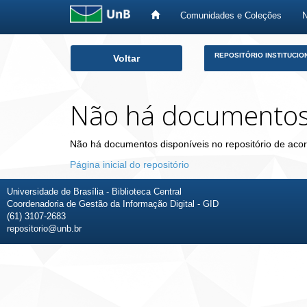
Comunidades e Coleções
Skip
REPOSITÓRIO INSTITUCIO
Voltar
navigation
Não há documento
Não há documentos disponíveis no repositório de acor
Página inicial do repositório
Universidade de Brasília - Biblioteca Central
Coordenadoria de Gestão da Informação Digital - GID
(61) 3107-2683
repositorio@unb.br