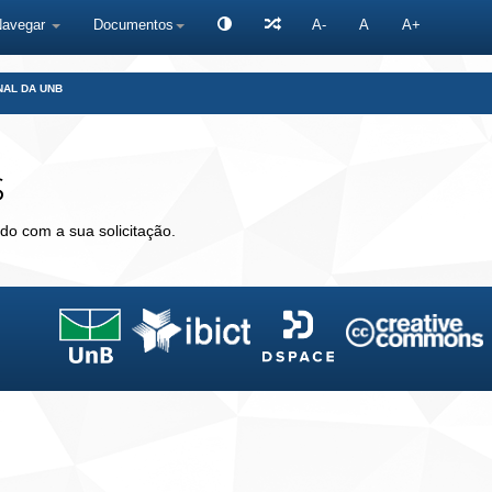
Navegar
Documentos
A-
A
A+
NAL DA UNB
s
do com a sua solicitação.