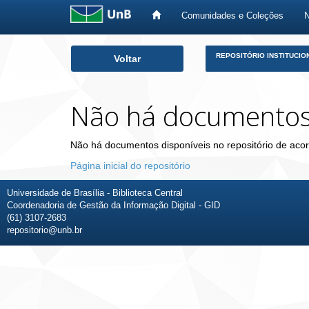
Comunidades e Coleções
Skip
REPOSITÓRIO INSTITUCIO
Voltar
navigation
Não há documento
Não há documentos disponíveis no repositório de acor
Página inicial do repositório
Universidade de Brasília - Biblioteca Central
Coordenadoria de Gestão da Informação Digital - GID
(61) 3107-2683
repositorio@unb.br