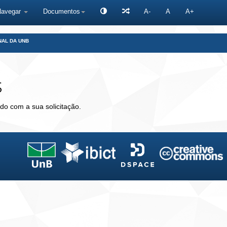
Navegar
Documentos
A-
A
A+
NAL DA UNB
s
do com a sua solicitação.