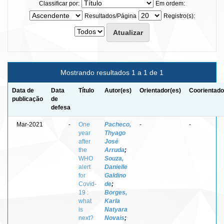
Classificar por:
Em ordem:
Resultados/Página
Registro(s):
Mostrando resultados 1 a 1 de 1
Data de
Data
Título
Autor(es)
Orientador(es)
Coorientado
publicação
de
defesa
Mar-2021
-
One
Pacheco,
-
-
year
Thyago
after
José
the
Arruda
;
WHO
Souza,
alert
Danielle
for
Galdino
Covid-
de
;
19 :
Borges,
what
Karla
is
Natyara
next?
Novais
;