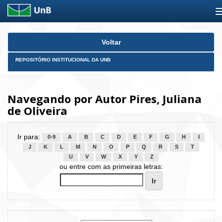
Skip
Voltar
navigation
REPOSITÓRIO INSTITUCIONAL DA UNB
Navegando por Autor Pires, Juliana
de Oliveira
Ir para:
0-9
A
B
C
D
E
F
G
H
I
J
K
L
M
N
O
P
Q
R
S
T
U
V
W
X
Y
Z
ou entre com as primeiras letras: