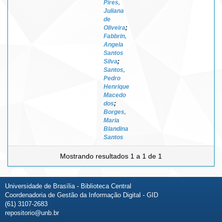
Pires,
Juliana
de
Oliveira
;
Fabbrin,
Angela
Santos
Silva
;
Santos,
Pedro
Henrique
Macedo
dos
;
Borges,
Maria
Blandina
Santos
Mostrando resultados 1 a 1 de 1
Universidade de Brasília - Biblioteca Central
Coordenadoria de Gestão da Informação Digital - GID
(61) 3107-2683
repositorio@unb.br