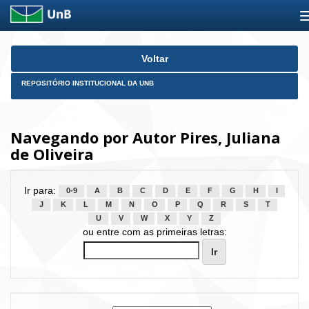
Skip
Voltar
navigation
REPOSITÓRIO INSTITUCIONAL DA UNB
Navegando por Autor Pires, Juliana
de Oliveira
Ir para:
0-9
A
B
C
D
E
F
G
H
I
J
K
L
M
N
O
P
Q
R
S
T
U
V
W
X
Y
Z
ou entre com as primeiras letras: