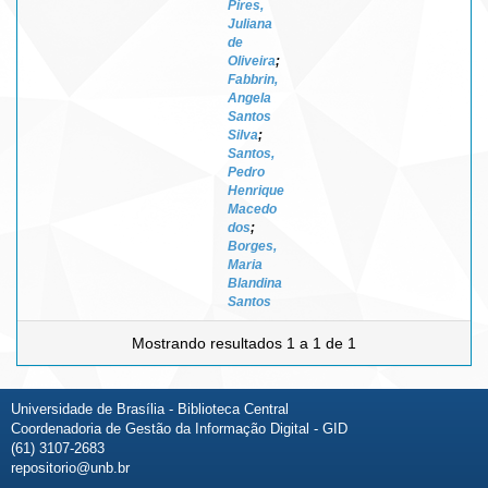
Pires,
Juliana
de
Oliveira
;
Fabbrin,
Angela
Santos
Silva
;
Santos,
Pedro
Henrique
Macedo
dos
;
Borges,
Maria
Blandina
Santos
Mostrando resultados 1 a 1 de 1
Universidade de Brasília - Biblioteca Central
Coordenadoria de Gestão da Informação Digital - GID
(61) 3107-2683
repositorio@unb.br