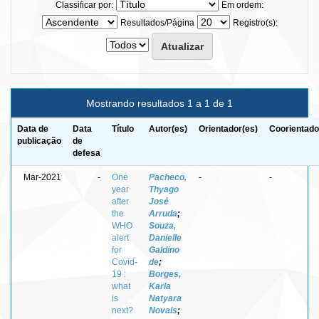
Classificar por:
Em ordem:
Resultados/Página
Registro(s):
Mostrando resultados 1 a 1 de 1
Data de
Data
Título
Autor(es)
Orientador(es)
Coorientado
publicação
de
defesa
Mar-2021
-
One
Pacheco,
-
-
year
Thyago
after
José
the
Arruda
;
WHO
Souza,
alert
Danielle
for
Galdino
Covid-
de
;
19 :
Borges,
what
Karla
is
Natyara
next?
Novais
;