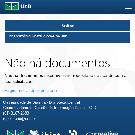
Skip
Voltar
navigation
REPOSITÓRIO INSTITUCIONAL DA UNB
Não há documentos
Não há documentos disponíveis no repositório de acordo com a
sua solicitação.
Página inicial do repositório
Universidade de Brasília - Biblioteca Central
Coordenadoria de Gestão da Informação Digital - GID
(61) 3107-2683
repositorio@unb.br