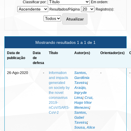
Classificar por:
Em ordem:
Resultados/Página
Registro(s):
Mostrando resultados 1 a 1 de 1
Data de
Data
Título
Autor(es)
Orientador(es)
publicação
de
defesa
26-Ago-2020
-
Information
Santos,
-
-
and impacts
Gardênia
generated
Taveira
;
on society by
Araújo,
the novel
Ingryde
coronavirus
Lima
;
Cruz,
2019-
Hugo Vitor
nCoV/SARS-
Menezes
;
CoV-2
Santos,
Gabel
Taveira
;
Sousa, Alice