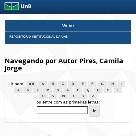
Skip
Voltar
navigation
REPOSITÓRIO INSTITUCIONAL DA UNB
Navegando por Autor Pires, Camila
Jorge
Ir para:
0-9
A
B
C
D
E
F
G
H
I
J
K
L
M
N
O
P
Q
R
S
T
U
V
W
X
Y
Z
ou entre com as primeiras letras: