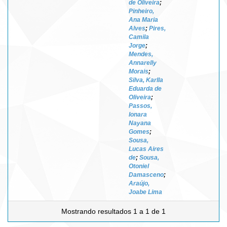
de Oliveira
;
Pinheiro,
Ana Maria
Alves
;
Pires,
Camila
Jorge
;
Mendes,
Annarelly
Morais
;
Silva, Karlla
Eduarda de
Oliveira
;
Passos,
Ionara
Nayana
Gomes
;
Sousa,
Lucas Aires
de
;
Sousa,
Otoniel
Damasceno
;
Araújo,
Joabe Lima
Mostrando resultados 1 a 1 de 1