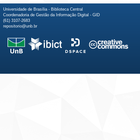
Universidade de Brasília - Biblioteca Central
Coordenadoria de Gestão da Informação Digital - GID
(61) 3107-2683
repositorio@unb.br
Fale conosco
Sobre